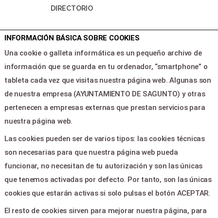
DIRECTORIO
Inicio
INFORMACIÓN BÁSICA SOBRE COOKIES
Programacion
Una cookie o galleta informática es un pequeño archivo de
Area clientes
información que se guarda en tu ordenador, “smartphone” o
tableta cada vez que visitas nuestra página web. Algunas son
LEGAL & PAGOS
de nuestra empresa (AYUNTAMIENTO DE SAGUNTO) y otras
pertenecen a empresas externas que prestan servicios para
Ayuda
nuestra página web.
Aviso legal
Las cookies pueden ser de varios tipos: las cookies técnicas
Política de privacidad
son necesarias para que nuestra página web pueda
Contactar
funcionar, no necesitan de tu autorización y son las únicas
que tenemos activadas por defecto. Por tanto, son las únicas
CONTACTO
cookies que estarán activas si solo pulsas el botón ACEPTAR.
El resto de cookies sirven para mejorar nuestra página, para