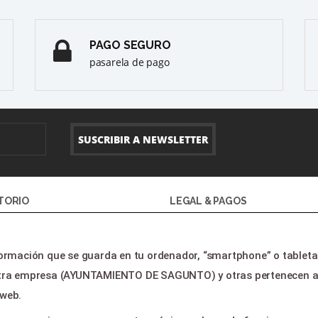
PAGO SEGURO
pasarela de pago
TORIO
LEGAL & PAGOS
io
Ayuda
formación que se guarda en tu ordenador, “smartphone” o tableta
gramacion
Aviso legal
uestra empresa (AYUNTAMIENTO DE SAGUNTO) y otras pertenecen 
 clientes
Política de privacidad
 web.
Contactar