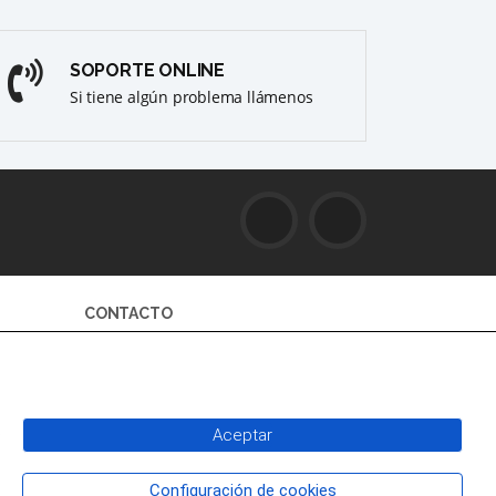
SOPORTE ONLINE
Si tiene algún problema llámenos
CONTACTO
C/ AUTONOMIA. N 2 - Sagunto
46500
a
fmc@aytosagunto.es
Aceptar
+34 96 265 58 72
Configuración de cookies